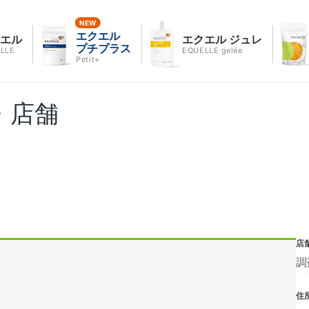
エクエル
クエル
エクエル ジュレ
プチプラス
LLE
EQUELLE gelée
Petit+
・店舗
店
調
住