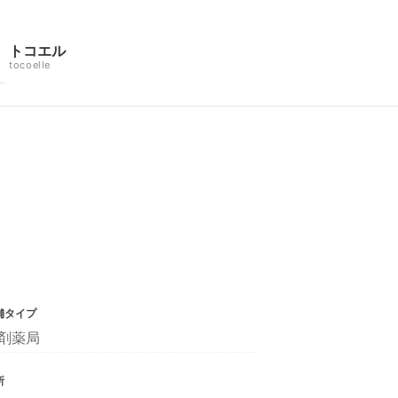
トコエル
tocoelle
舗タイプ
剤薬局
所