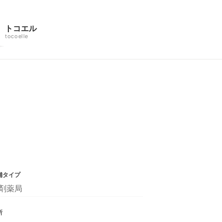
トコエル
tocoelle
舗タイプ
剤薬局
所