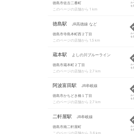
徳島市佐古二番町
ル
を
このページの店舗から 1 km
徳島駅
JR高徳線 など
徳島市寺島本町西２丁目
ル
を
このページの店舗から 1.5 km
蔵本駅
よしの川ブルーライン
徳島市蔵本町２丁目
ル
を
このページの店舗から 2.7 km
阿波富田駅
JR牟岐線
徳島市かちどき橋１丁目
ル
を
このページの店舗から 2.7 km
二軒屋駅
JR牟岐線
徳島市南二軒屋町
ル
を
このページの店舗から 3.6 km