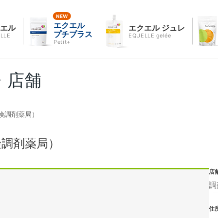
エクエル
クエル
エクエル ジュレ
プチプラス
LLE
EQUELLE gelée
Petit+
・店舗
険調剤薬局）
険調剤薬局）
店
調
住