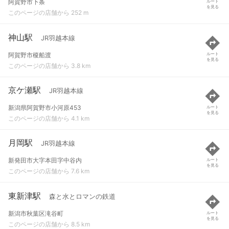
阿賀野市下条
ルート
を見る
このページの店舗から 252 m
神山駅
JR羽越本線
阿賀野市榎船渡
ルート
を見る
このページの店舗から 3.8 km
京ケ瀬駅
JR羽越本線
新潟県阿賀野市小河原453
ルート
を見る
このページの店舗から 4.1 km
月岡駅
JR羽越本線
新発田市大字本田字中谷内
ルート
を見る
このページの店舗から 7.6 km
東新津駅
森と水とロマンの鉄道
新潟市秋葉区滝谷町
ルート
を見る
このページの店舗から 8.5 km