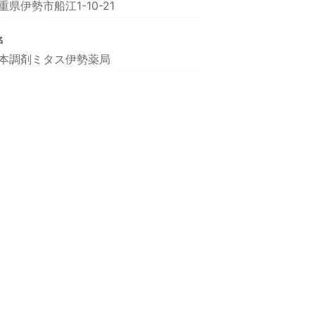
重県伊勢市船江1-10-21
名
本調剤ミタス伊勢薬局