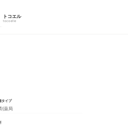
トコエル
tocoelle
舗タイプ
剤薬局
所