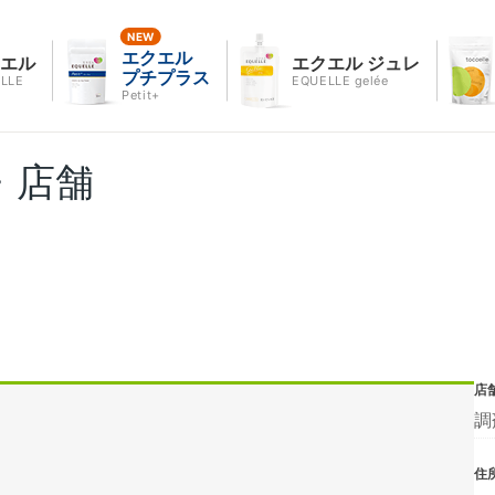
エクエル
クエル
エクエル ジュレ
プチプラス
LLE
EQUELLE gelée
Petit+
・店舗
店
調
住