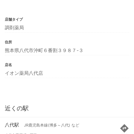
店舗タイプ
調剤薬局
住所
熊本県八代市沖町６番割３９８７-３
店名
イオン薬局八代店
近くの駅
八代駅
JR鹿児島本線(博多～八代) など