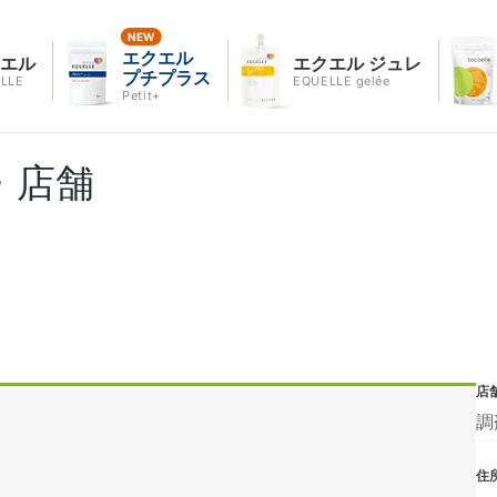
エクエル
クエル
エクエル ジュレ
プチプラス
LLE
EQUELLE gelée
Petit+
・店舗
店
調
住