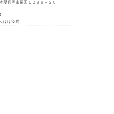
木県真岡市長田１２８８－２０
名
んぽぽ薬局