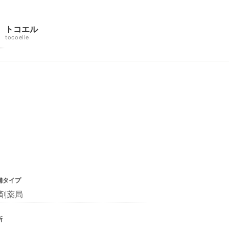
トコエル
tocoelle
舗タイプ
剤薬局
所