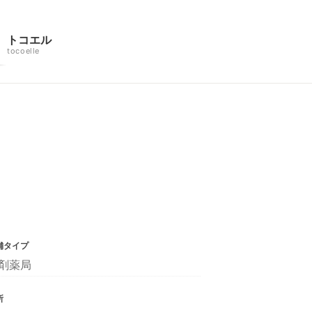
トコエル
tocoelle
舗タイプ
剤薬局
所