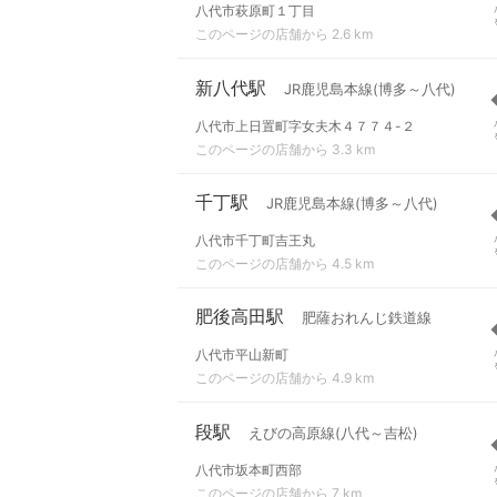
八代市萩原町１丁目
このページの店舗から 2.6 km
新八代駅
JR鹿児島本線(博多～八代)
八代市上日置町字女夫木４７７４-２
このページの店舗から 3.3 km
千丁駅
JR鹿児島本線(博多～八代)
八代市千丁町吉王丸
このページの店舗から 4.5 km
肥後高田駅
肥薩おれんじ鉄道線
八代市平山新町
このページの店舗から 4.9 km
段駅
えびの高原線(八代～吉松)
八代市坂本町西部
このページの店舗から 7 km