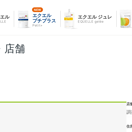
エクエル
クエル
エクエル ジュレ
プチプラス
LLE
EQUELLE gelée
Petit+
・店舗
店
調
住