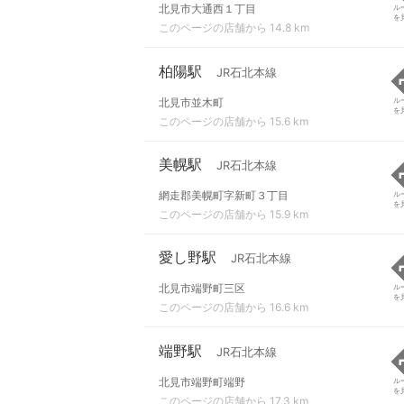
北見市大通西１丁目
ル
を
このページの店舗から 14.8 km
柏陽駅
JR石北本線
北見市並木町
ル
を
このページの店舗から 15.6 km
美幌駅
JR石北本線
網走郡美幌町字新町３丁目
ル
を
このページの店舗から 15.9 km
愛し野駅
JR石北本線
北見市端野町三区
ル
を
このページの店舗から 16.6 km
端野駅
JR石北本線
北見市端野町端野
ル
を
このページの店舗から 17.3 km