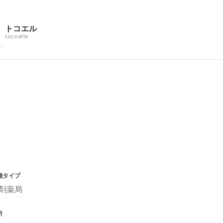
トコエル
tocoelle
舗タイプ
剤薬局
所