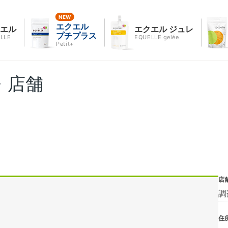
エクエル
クエル
エクエル ジュレ
プチプラス
LLE
EQUELLE gelée
Petit+
・店舗
店
調
住