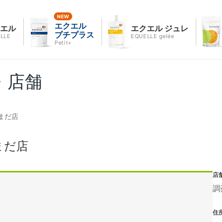
エクエル
クエル
エクエル ジュレ
プチプラス
LLE
EQUELLE gelée
Petit+
・店舗
まだ店
まだ店
店
調
住