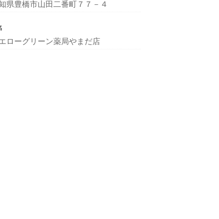
知県豊橋市山田二番町７７－４
名
エローグリーン薬局やまだ店