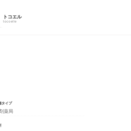
トコエル
tocoelle
舗タイプ
剤薬局
所