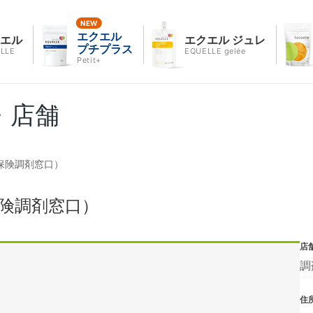
エクエル
クエル
エクエル ジュレ
プチプラス
LLE
EQUELLE gelée
Petit+
・店舗
（保険調剤窓口）
保険調剤窓口）
店
調
住