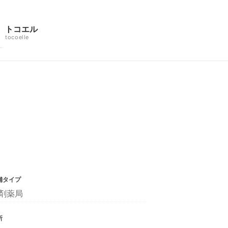
トコエル
tocoelle
舗タイプ
剤薬局
所