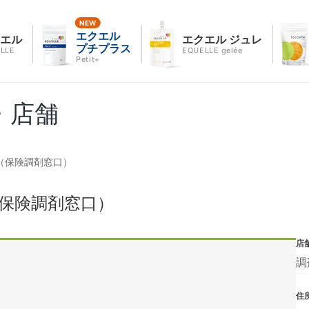
エクエル
クエル
エクエル ジュレ
プチプラス
LLE
EQUELLE gelée
Petit+
・店舗
局（保険調剤窓口）
（保険調剤窓口）
店
調
住