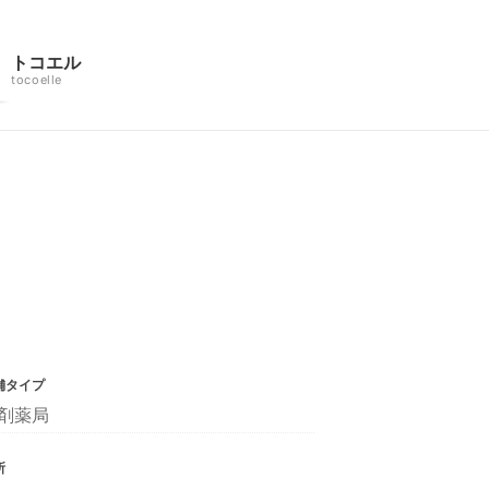
トコエル
tocoelle
舗タイプ
剤薬局
所