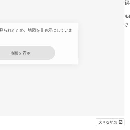
福
店
さ
見られたため、地図を非表示にしていま
地図を表示
大きな地図