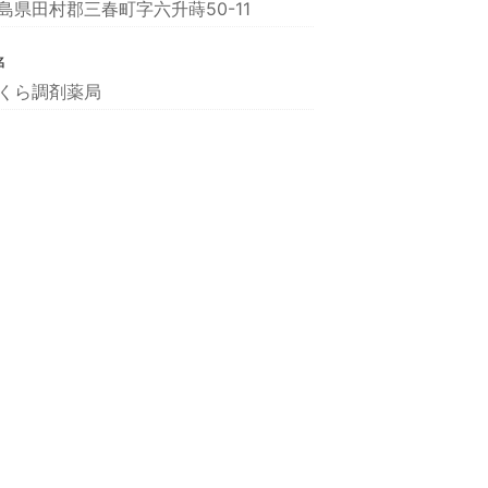
島県田村郡三春町字六升蒔50-11
名
くら調剤薬局