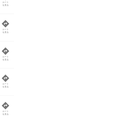
ルート
を見る
ルート
を見る
ルート
を見る
ルート
を見る
ルート
を見る