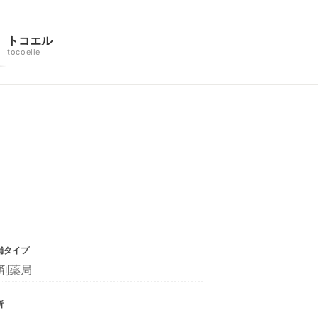
トコエル
tocoelle
舗タイプ
剤薬局
所