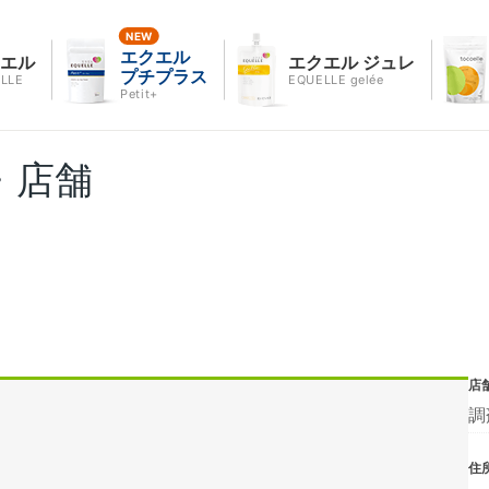
エクエル
クエル
エクエル ジュレ
プチプラス
LLE
EQUELLE gelée
Petit+
・店舗
店
調
住