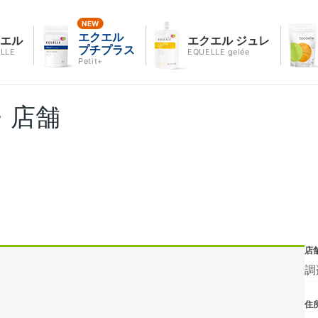
エクエル
クエル
エクエル ジュレ
プチプラス
LLE
EQUELLE gelée
Petit+
・店舗
店
調
住