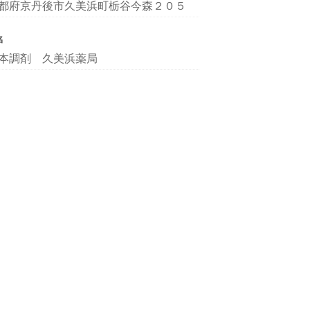
都府京丹後市久美浜町栃谷今森２０５
名
本調剤 久美浜薬局