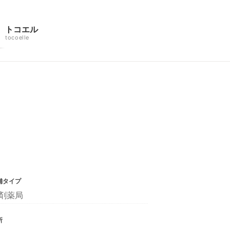
トコエル
tocoelle
舗タイプ
剤薬局
所