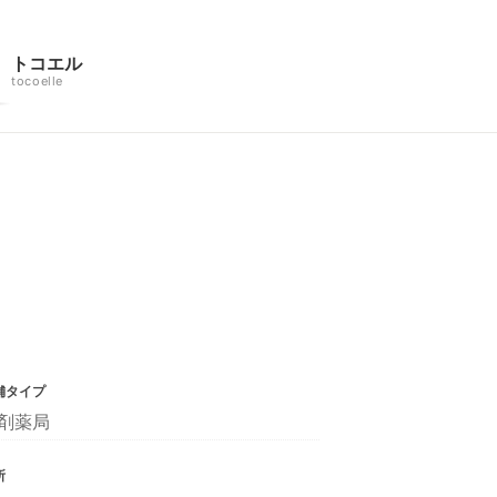
トコエル
tocoelle
舗タイプ
剤薬局
所