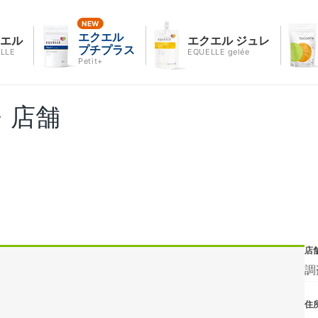
エクエル
クエル
エクエル ジュレ
プチプラス
LLE
EQUELLE gelée
Petit+
・店舗
店
調
住