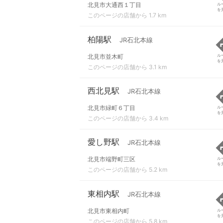
北見市大通西１丁目
ル
を
このページの店舗から 1.7 km
柏陽駅
JR石北本線
北見市並木町
ル
を
このページの店舗から 3.1 km
西北見駅
JR石北本線
北見市緑町６丁目
ル
を
このページの店舗から 3.4 km
愛し野駅
JR石北本線
北見市端野町三区
ル
を
このページの店舗から 5.2 km
東相内駅
JR石北本線
北見市東相内町
ル
を
このページの店舗から 5.8 km