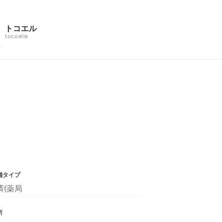
トコエル
tocoelle
舗タイプ
剤薬局
所