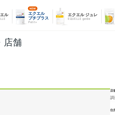
エクエル
クエル
エクエル ジュレ
プチプラス
LLE
EQUELLE gelée
Petit+
・店舗
店
調
住