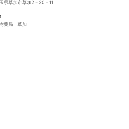
玉県草加市草加2－20－11
名
樹薬局 草加