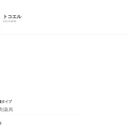
トコエル
tocoelle
舗タイプ
剤薬局
所