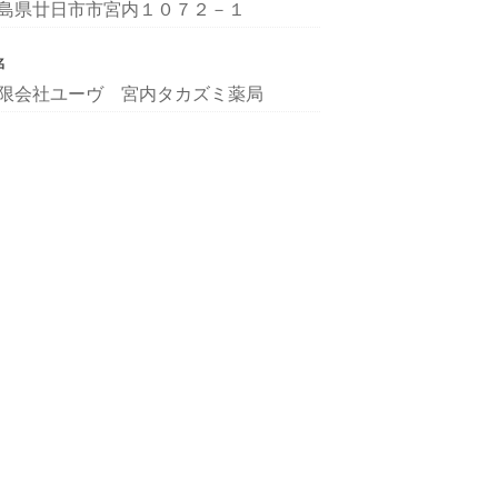
島県廿日市市宮内１０７２－１
名
限会社ユーヴ 宮内タカズミ薬局