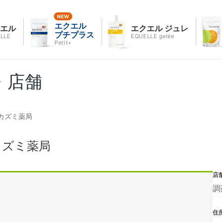
エクエル
クエル
エクエル ジュレ
プチプラス
LLE
EQUELLE gelée
Petit+
・店舗
カズミ薬局
カズミ薬局
店
調
住