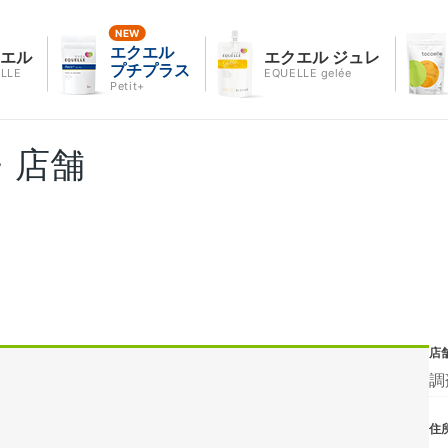
エクエル
クエル
エクエル ジュレ
プチプラス
LLE
EQUELLE gelée
Petit+
・店舗
店
調
住