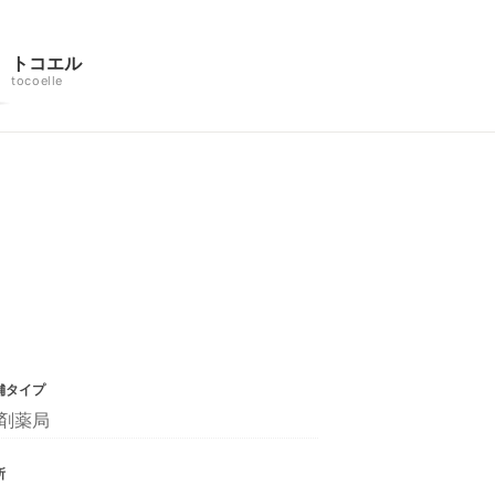
トコエル
tocoelle
舗タイプ
剤薬局
所