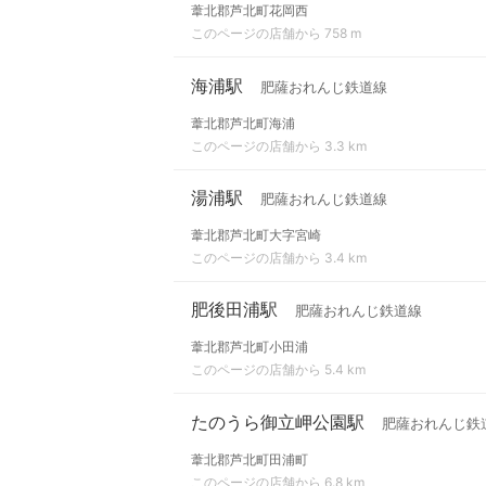
葦北郡芦北町花岡西
このページの店舗から 758 m
海浦駅
肥薩おれんじ鉄道線
葦北郡芦北町海浦
このページの店舗から 3.3 km
湯浦駅
肥薩おれんじ鉄道線
葦北郡芦北町大字宮崎
このページの店舗から 3.4 km
肥後田浦駅
肥薩おれんじ鉄道線
葦北郡芦北町小田浦
このページの店舗から 5.4 km
たのうら御立岬公園駅
肥薩おれんじ鉄
葦北郡芦北町田浦町
このページの店舗から 6.8 km