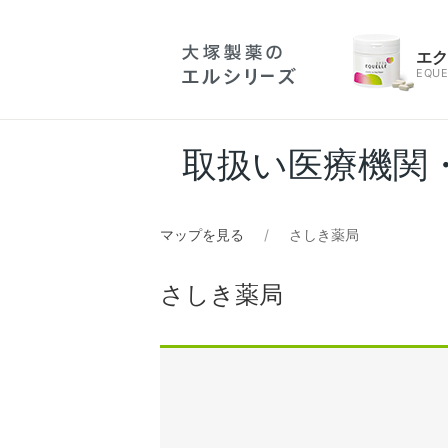
エ
EQUE
取扱い医療機関
マップを見る
さしき薬局
さしき薬局