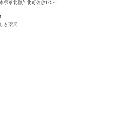
本県葦北郡芦北町佐敷175-1
名
しき薬局