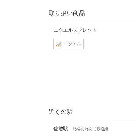
取り扱い商品
エクエルタブレット
エクエル
近くの駅
佐敷駅
肥薩おれんじ鉄道線