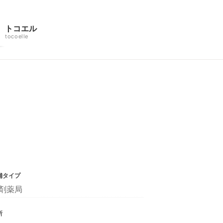
トコエル
tocoelle
舗タイプ
剤薬局
所