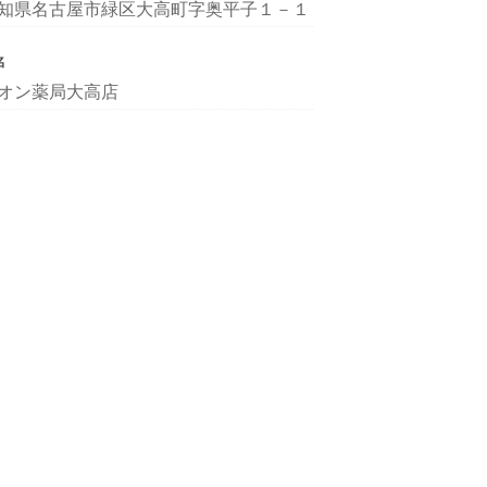
知県名古屋市緑区大高町字奥平子１－１
名
オン薬局大高店