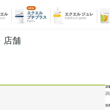
エクエル
クエル
エクエル ジュレ
プチプラス
LLE
EQUELLE gelée
Petit+
・店舗
店
調
住