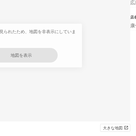
広
店
康
見られたため、地図を非表示にしていま
地図を表示
大きな地図