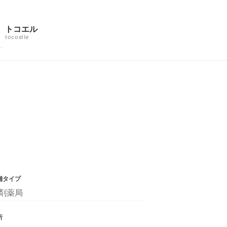
トコエル
tocoelle
舗タイプ
剤薬局
所