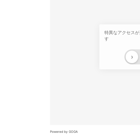
特異なアクセスが
す
›
Powered by GOGA