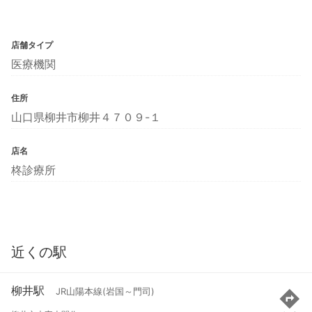
店舗タイプ
医療機関
住所
山口県柳井市柳井４７０９-１
店名
柊診療所
近くの駅
柳井駅
JR山陽本線(岩国～門司)