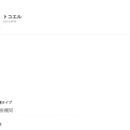
トコエル
tocoelle
舗タイプ
療機関
所