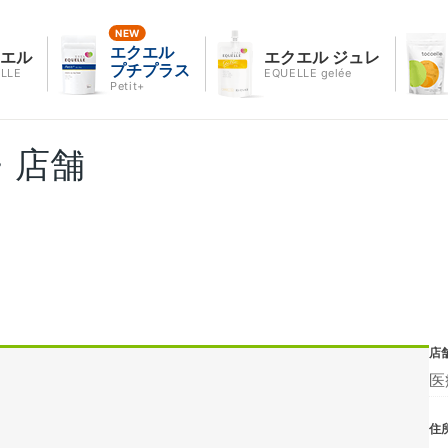
エクエル
クエル
エクエル ジュレ
プチプラス
LLE
EQUELLE gelée
Petit+
・店舗
店
医
住