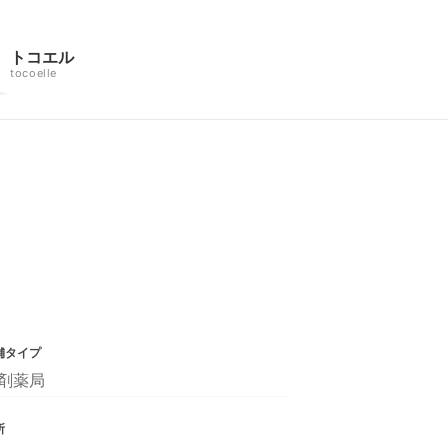
トコエル
tocoelle
舗タイプ
剤薬局
所