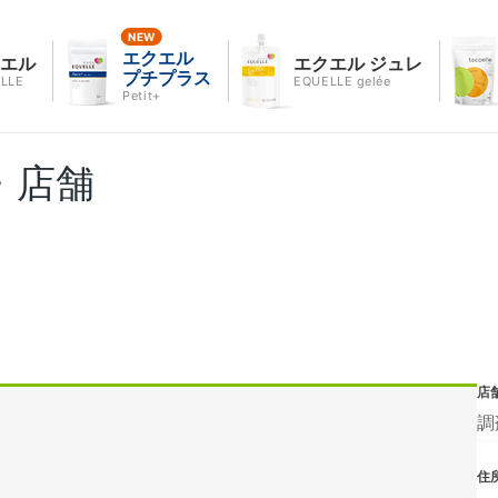
エクエル
クエル
エクエル ジュレ
プチプラス
LLE
EQUELLE gelée
Petit+
・店舗
店
調
住