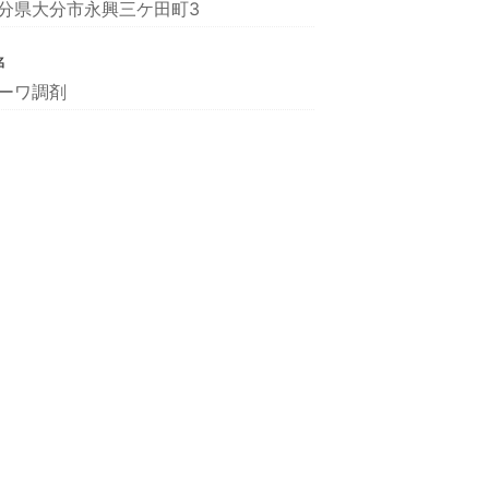
分県大分市永興三ケ田町3
名
ーワ調剤