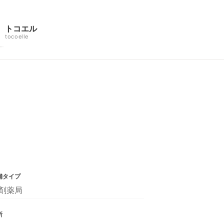
トコエル
tocoelle
舗タイプ
剤薬局
所