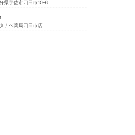
分県宇佐市四日市10-6
名
タナベ薬局四日市店