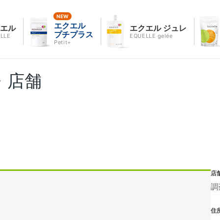
エクエル
クエル
エクエル ジュレ
プチプラス
LLE
EQUELLE gelée
Petit+
・店舗
店
調
住