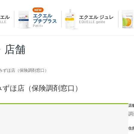
エクエル
クエル
エクエル ジュレ
プチプラス
LLE
EQUELLE gelée
Petit+
・店舗
みずほ店（保険調剤窓口）
みずほ店（保険調剤窓口）
店
調
住