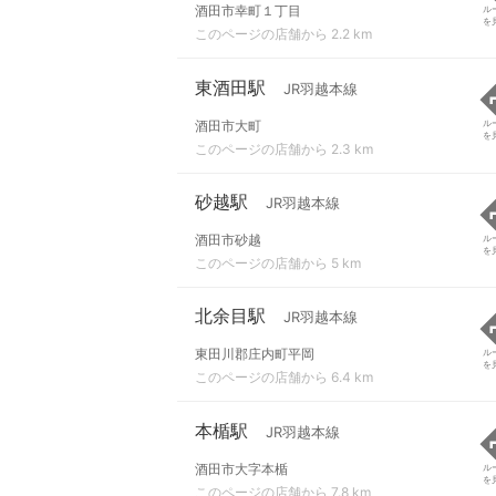
酒田市幸町１丁目
ル
を
このページの店舗から 2.2 km
東酒田駅
JR羽越本線
酒田市大町
ル
を
このページの店舗から 2.3 km
砂越駅
JR羽越本線
酒田市砂越
ル
を
このページの店舗から 5 km
北余目駅
JR羽越本線
東田川郡庄内町平岡
ル
を
このページの店舗から 6.4 km
本楯駅
JR羽越本線
酒田市大字本楯
ル
を
このページの店舗から 7.8 km