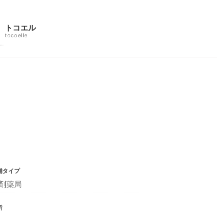
トコエル
tocoelle
舗タイプ
剤薬局
所