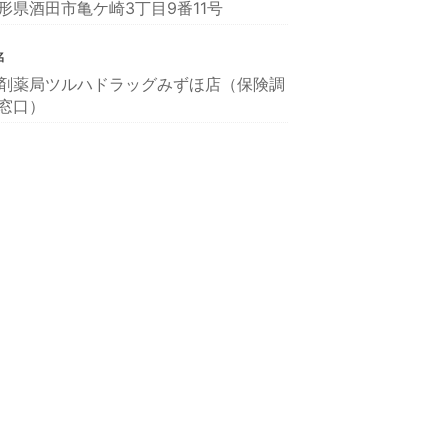
形県酒田市亀ケ崎3丁目9番11号
名
剤薬局ツルハドラッグみずほ店（保険調
窓口）