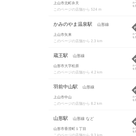
上山市北町弁天
ル
を
このページの店舗から 524 m
かみのやま温泉駅
山形線
上山市矢来
ル
を
このページの店舗から 2.3 km
蔵王駅
山形線
山形市大字松原
ル
を
このページの店舗から 4.2 km
羽前中山駅
山形線
上山市中山
ル
を
このページの店舗から 8.2 km
山形駅
山形線 など
山形市香澄町１丁目
ル
を
このページの店舗から 9.3 km