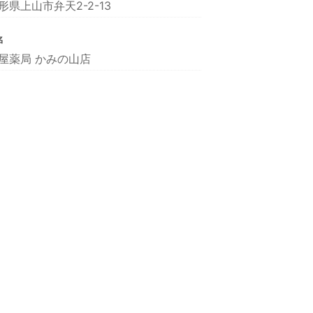
形県上山市弁天2-2-13
名
屋薬局 かみの山店