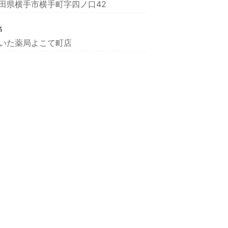
田県横手市横手町字四ノ口42
名
いた薬局よこて町店