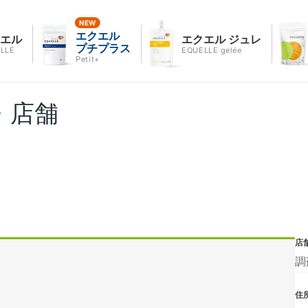
エクエル
クエル
エクエル ジュレ
プチプラス
LLE
EQUELLE gelée
Petit+
・店舗
店
調
住