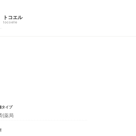
トコエル
tocoelle
舗タイプ
剤薬局
所