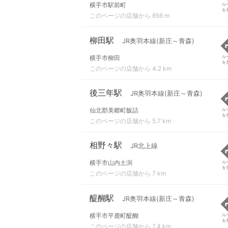
横手市駅前町
ル
を
このページの店舗から 856 m
柳田駅
JR奥羽本線(新庄～青森)
横手市柳田
ル
を
このページの店舗から 4.2 km
後三年駅
JR奥羽本線(新庄～青森)
仙北郡美郷町飯詰
ル
を
このページの店舗から 5.7 km
相野々駅
JR北上線
横手市山内土渕
ル
を
このページの店舗から 7 km
醍醐駅
JR奥羽本線(新庄～青森)
横手市平鹿町醍醐
ル
を
このページの店舗から 7.4 km