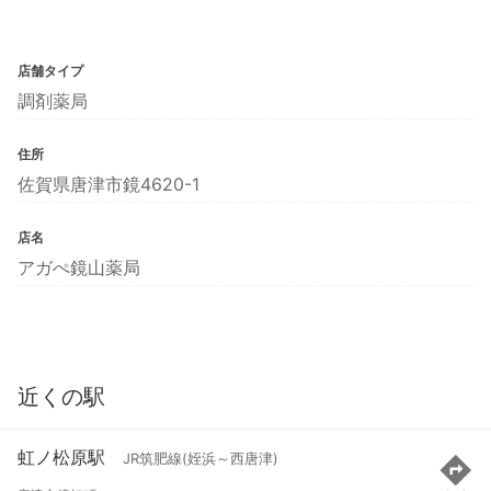
店舗タイプ
調剤薬局
住所
佐賀県唐津市鏡4620-1
店名
アガぺ鏡山薬局
近くの駅
虹ノ松原駅
JR筑肥線(姪浜～西唐津)