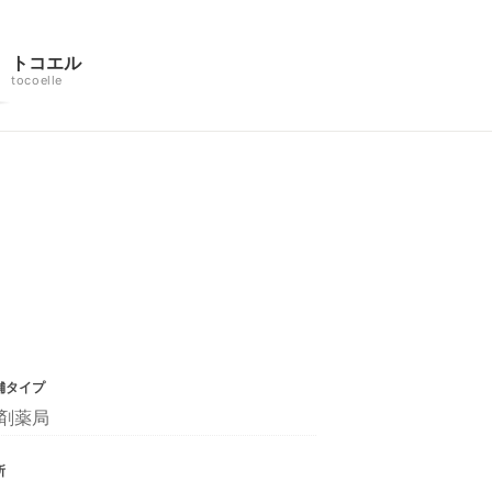
トコエル
tocoelle
舗タイプ
剤薬局
所