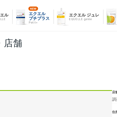
エクエル
クエル
エクエル ジュレ
プチプラス
LLE
EQUELLE gelée
Petit+
・店舗
店
調
住