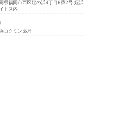
岡県福岡市西区姪の浜4丁目8番2号 姪浜
イトス内
名
浜コクミン薬局