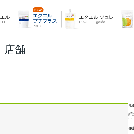
エクエル
クエル
エクエル ジュレ
プチプラス
LLE
EQUELLE gelée
Petit+
・店舗
店
調
住