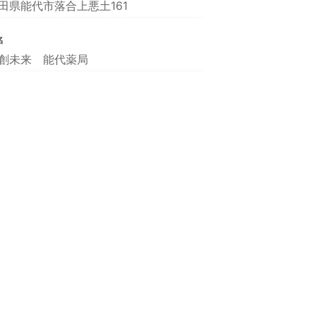
田県能代市落合上悪土161
名
創未来 能代薬局