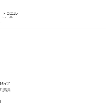
トコエル
tocoelle
舗タイプ
剤薬局
所