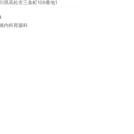
川県高松市三条町109番地1
名
橋内科胃腸科