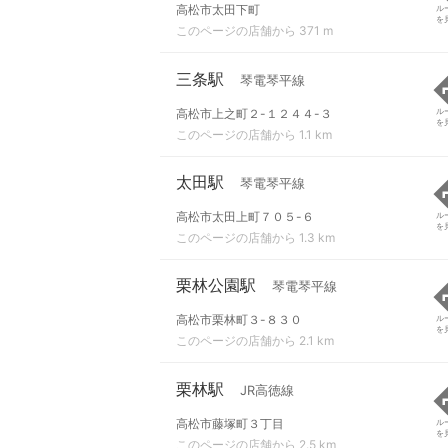
高松市太田下町
ル
を
このページの店舗から 371 m
三条駅
琴電琴平線
高松市上之町２-１２４４-３
ル
を
このページの店舗から 1.1 km
太田駅
琴電琴平線
高松市太田上町７０５-６
ル
を
このページの店舗から 1.3 km
栗林公園駅
琴電琴平線
高松市栗林町３-８３０
ル
を
このページの店舗から 2.1 km
栗林駅
JR高徳線
高松市藤塚町３丁目
ル
を
このページの店舗から 2.5 km