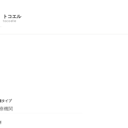
トコエル
tocoelle
舗タイプ
療機関
所