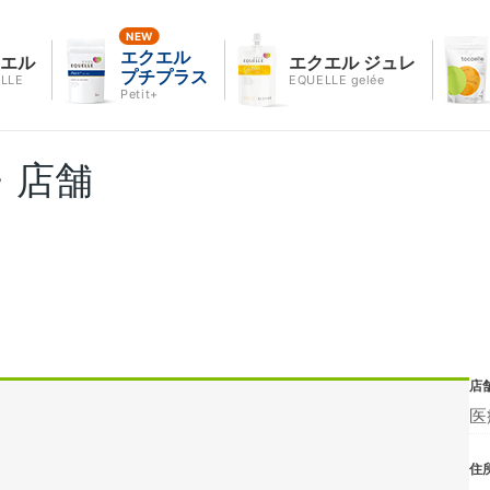
エクエル
クエル
エクエル ジュレ
プチプラス
LLE
EQUELLE gelée
Petit+
・店舗
店
医
住