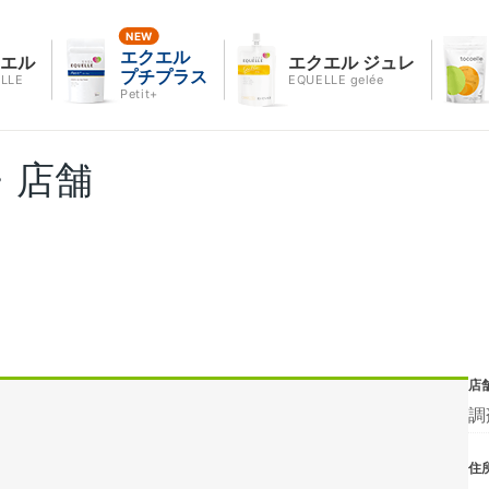
エクエル
クエル
エクエル ジュレ
プチプラス
LLE
EQUELLE gelée
Petit+
・店舗
店
調
住