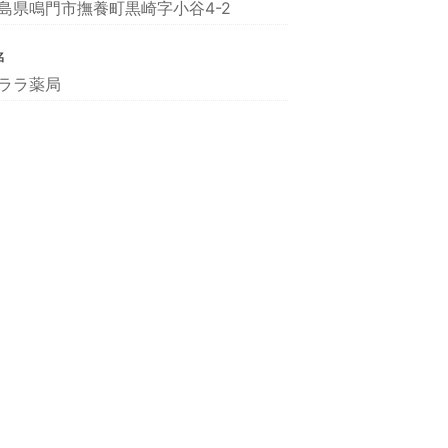
島県鳴門市撫養町黒崎字小谷4-2
名
ララ薬局