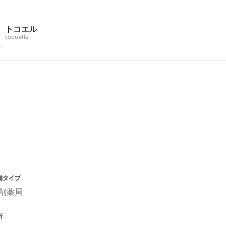
トコエル
tocoelle
舗タイプ
剤薬局
所