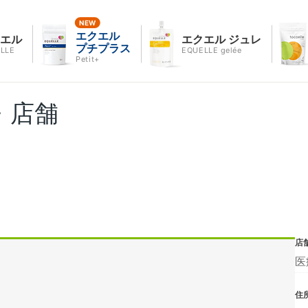
エクエル
クエル
エクエル ジュレ
プチプラス
LLE
EQUELLE gelée
Petit+
・店舗
店
医
住