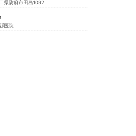
口県防府市田島1092
名
縣医院