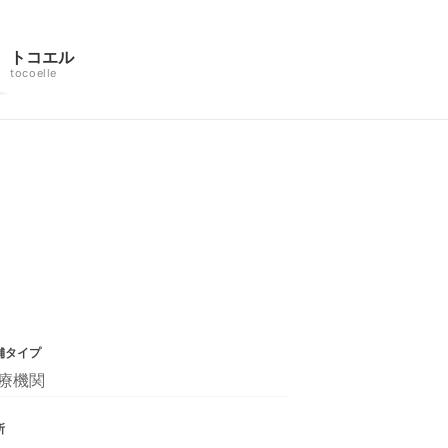
トコエル
tocoelle
舗タイプ
療機関
所