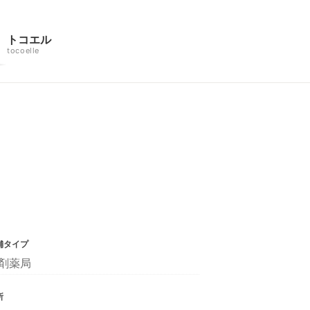
トコエル
tocoelle
舗タイプ
剤薬局
所