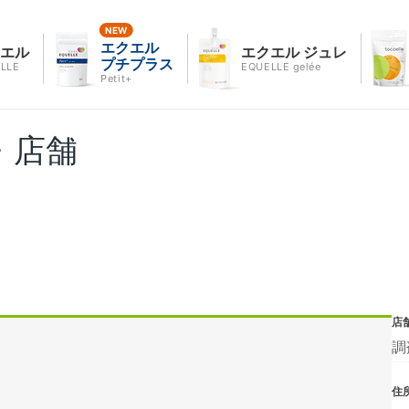
エクエル
クエル
エクエル ジュレ
プチプラス
LLE
EQUELLE gelée
Petit+
・店舗
店
調
住