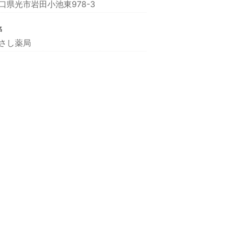
口県光市岩田小池東978-3
名
さし薬局