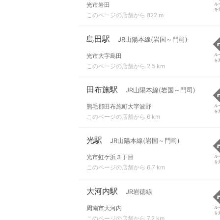
光市岩田
ル
を
このページの店舗から 822 m
島田駅
JR山陽本線(岩国～門司)
光市大字島田
ル
を
このページの店舗から 2.5 km
田布施駅
JR山陽本線(岩国～門司)
熊毛郡田布施町大字波野
ル
を
このページの店舗から 6 km
光駅
JR山陽本線(岩国～門司)
光市虹ケ浜３丁目
ル
を
このページの店舗から 6.7 km
大河内駅
JR岩徳線
周南市大河内
ル
を
このページの店舗から 7.2 km