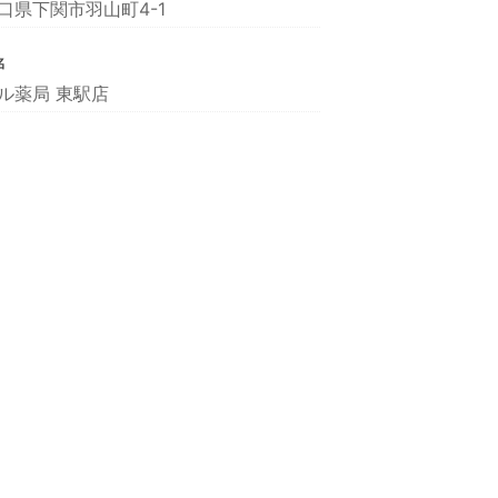
口県下関市羽山町4-1
名
ル薬局 東駅店