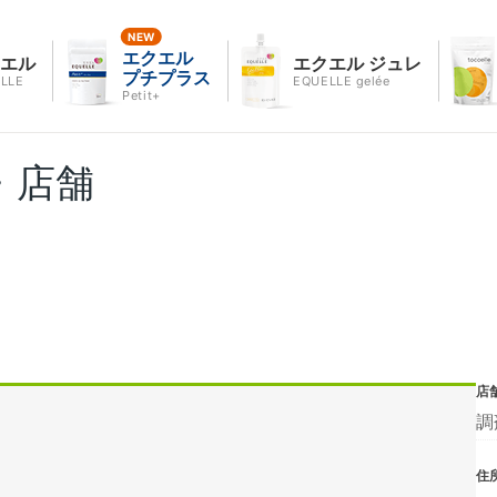
エクエル
クエル
エクエル ジュレ
プチプラス
LLE
EQUELLE gelée
Petit+
・店舗
店
調
住