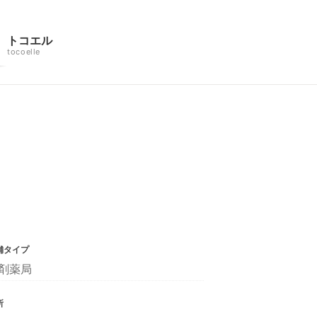
トコエル
tocoelle
舗タイプ
剤薬局
所