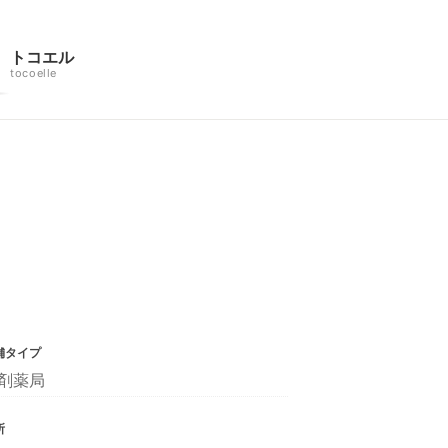
トコエル
tocoelle
舗タイプ
剤薬局
所