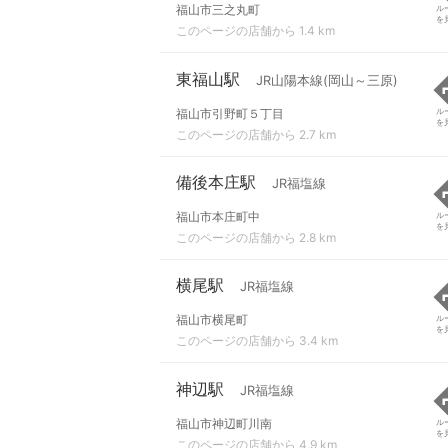
福山市三之丸町
ル
を
このページの店舗から 1.4 km
東福山駅
JR山陽本線(岡山～三原)
福山市引野町５丁目
ル
を
このページの店舗から 2.7 km
備後本庄駅
JR福塩線
福山市本庄町中
ル
を
このページの店舗から 2.8 km
横尾駅
JR福塩線
福山市横尾町
ル
を
このページの店舗から 3.4 km
神辺駅
JR福塩線
福山市神辺町川南
ル
を
このページの店舗から 4.9 km