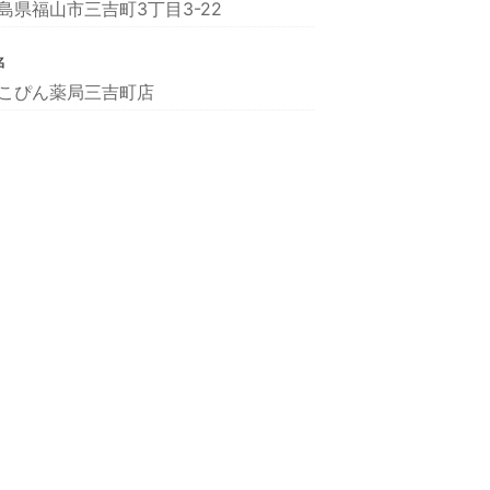
島県福山市三吉町3丁目3-22
名
こぴん薬局三吉町店