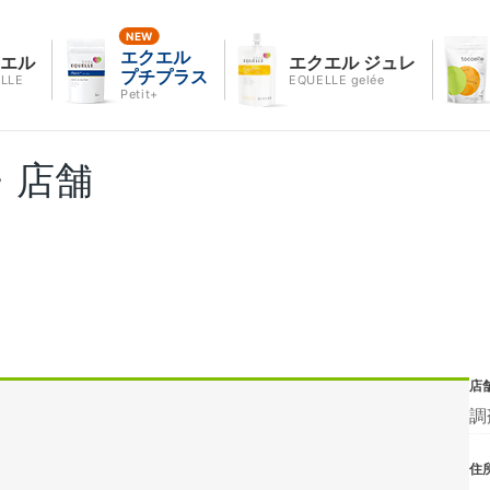
エクエル
クエル
エクエル ジュレ
プチプラス
LLE
EQUELLE gelée
Petit+
・店舗
店
調
住