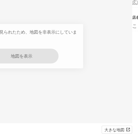
広
店
こ
見られたため、地図を非表示にしていま
地図を表示
大きな地図