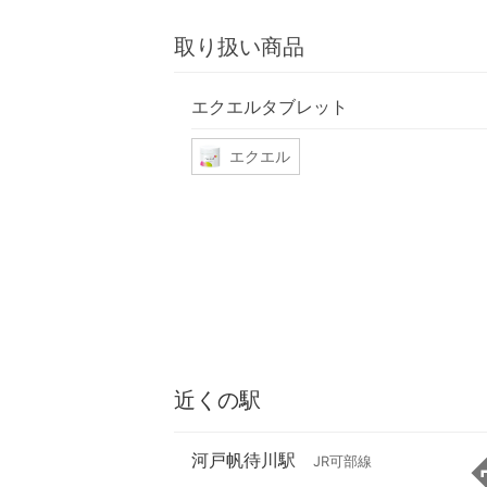
取り扱い商品
エクエルタブレット
エクエル
近くの駅
河戸帆待川駅
JR可部線