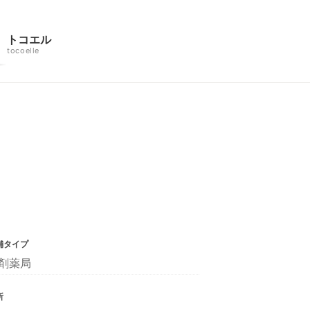
トコエル
tocoelle
舗タイプ
剤薬局
所