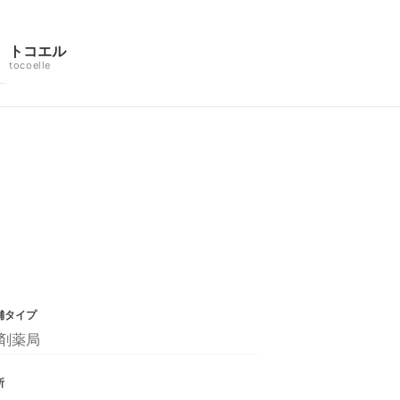
トコエル
tocoelle
舗タイプ
剤薬局
所