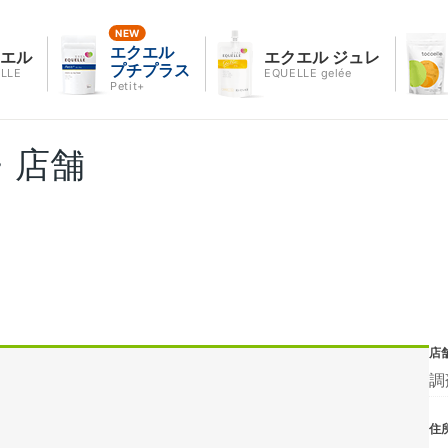
エクエル
クエル
エクエル ジュレ
プチプラス
LLE
EQUELLE gelée
Petit+
・店舗
店
調
住