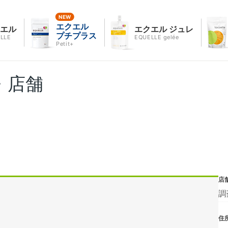
エクエル
クエル
エクエル ジュレ
プチプラス
LLE
EQUELLE gelée
Petit+
・店舗
店
調
住