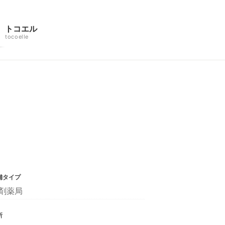
トコエル
tocoelle
舗タイプ
剤薬局
所