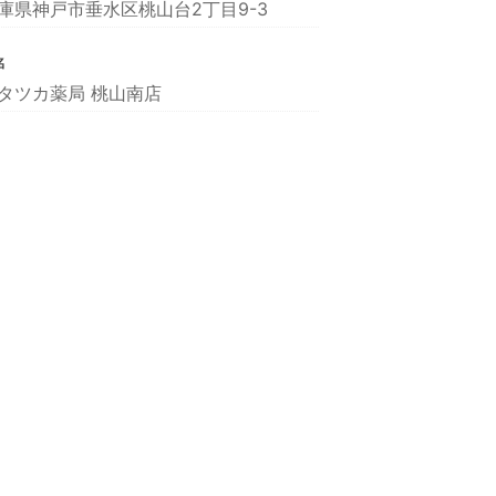
庫県神戸市垂水区桃山台2丁目9-3
名
タツカ薬局 桃山南店