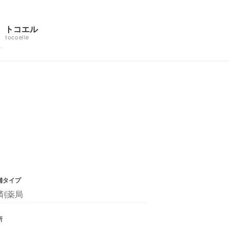
トコエル
tocoelle
舗タイプ
剤薬局
所