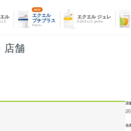
エクエル
クエル
エクエル ジュレ
プチプラス
LLE
EQUELLE gelée
Petit+
・店舗
店
調
住