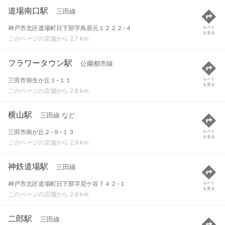
道場南口駅
三田線
神戸市北区道場町日下部字鳥居元１２２２-４
ルート
を見る
このページの店舗から 2.7 km
フラワータウン駅
公園都市線
三田市弥生が丘１-１１
ルート
を見る
このページの店舗から 2.8 km
横山駅
三田線 など
三田市南が丘２-９-１３
ルート
を見る
このページの店舗から 2.9 km
神鉄道場駅
三田線
神戸市北区道場町日下部字尼ケ谷７４２-１
ルート
を見る
このページの店舗から 2.9 km
二郎駅
三田線