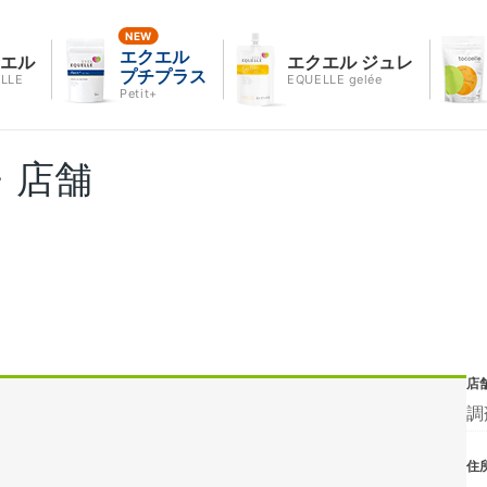
エクエル
クエル
エクエル ジュレ
プチプラス
LLE
EQUELLE gelée
Petit+
・店舗
店
調
住