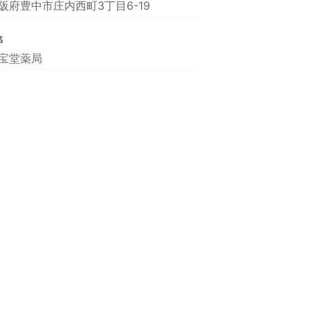
阪府豊中市庄内西町3丁目6-19
名
宝堂薬局