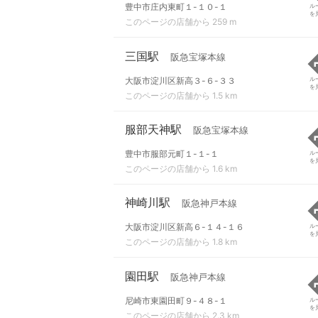
豊中市庄内東町１-１０-１
ル
を
このページの店舗から 259 m
三国駅
阪急宝塚本線
大阪市淀川区新高３-６-３３
ル
を
このページの店舗から 1.5 km
服部天神駅
阪急宝塚本線
豊中市服部元町１-１-１
ル
を
このページの店舗から 1.6 km
神崎川駅
阪急神戸本線
大阪市淀川区新高６-１４-１６
ル
を
このページの店舗から 1.8 km
園田駅
阪急神戸本線
尼崎市東園田町９-４８-１
ル
を
このページの店舗から 2.3 km