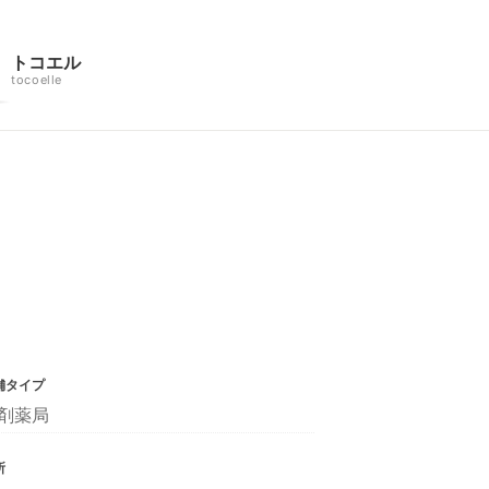
トコエル
tocoelle
舗タイプ
剤薬局
所