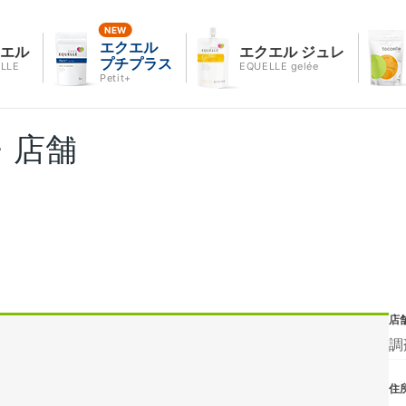
エクエル
クエル
エクエル ジュレ
プチプラス
LLE
EQUELLE gelée
Petit+
・店舗
店
調
住