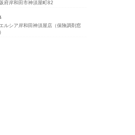
阪府岸和田市神須屋町82
名
エルシア岸和田神須屋店（保険調剤窓
）