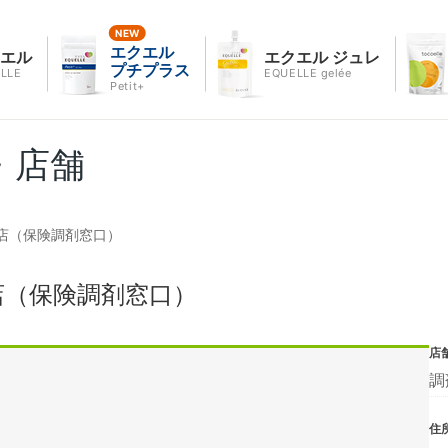
エクエル
クエル
エクエル ジュレ
プチプラス
LLE
EQUELLE gelée
Petit+
・店舗
店（保険調剤窓口）
店（保険調剤窓口）
店
調
住