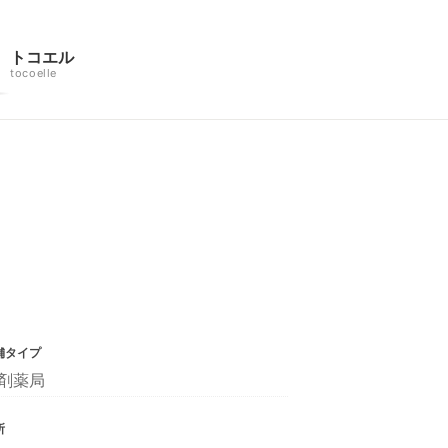
トコエル
tocoelle
舗タイプ
剤薬局
所