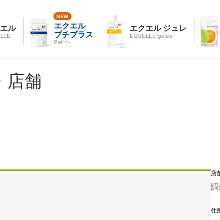
エクエル
クエル
エクエル ジュレ
プチプラス
LLE
EQUELLE gelée
Petit+
・店舗
店
調
住