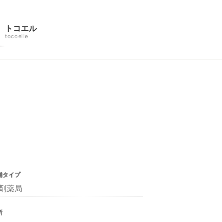
トコエル
tocoelle
舗タイプ
剤薬局
所