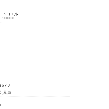
トコエル
tocoelle
舗タイプ
剤薬局
所