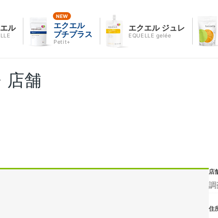
エクエル
クエル
エクエル ジュレ
プチプラス
LLE
EQUELLE gelée
Petit+
・店舗
店
調
住