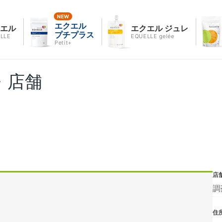
エクエル
クエル
エクエル ジュレ
プチプラス
LLE
EQUELLE gelée
Petit+
・店舗
店
調
住