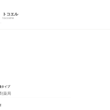
トコエル
tocoelle
舗タイプ
剤薬局
所