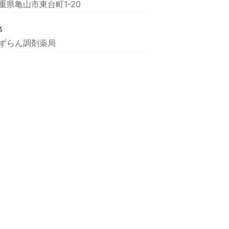
重県亀山市東台町1-20
名
ずらん調剤薬局