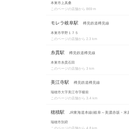
本巣市上真桑
このページの店舗から 869 m
モレラ岐阜駅
樽見鉄道樽見線
本巣市早野１７５
このページの店舗から 2.3 km
糸貫駅
樽見鉄道樽見線
本巣市糸貫石田
このページの店舗から 3 km
美江寺駅
樽見鉄道樽見線
瑞穂市大字美江寺字榎前
このページの店舗から 3.4 km
穂積駅
JR東海道本線(岐阜～美濃赤坂・米
瑞穂市別府
このページの店舗から 4.8 km