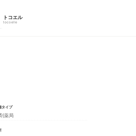
トコエル
tocoelle
舗タイプ
剤薬局
所